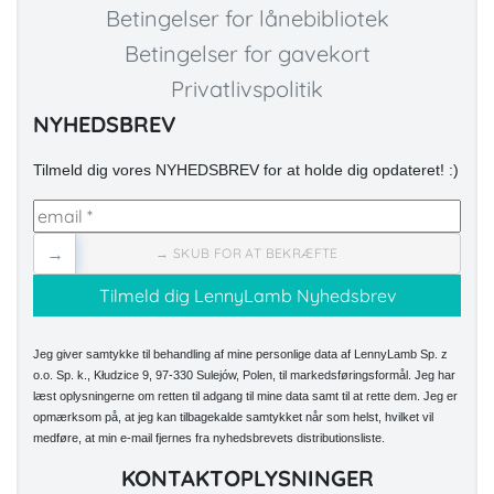
Betingelser for lånebibliotek
Betingelser for gavekort
Privatlivspolitik
NYHEDSBREV
Tilmeld dig vores NYHEDSBREV for at holde dig opdateret! :)
→
→ SKUB FOR AT BEKRÆFTE
Jeg giver samtykke til behandling af mine personlige data af LennyLamb Sp. z
o.o. Sp. k., Kłudzice 9, 97-330 Sulejów, Polen, til markedsføringsformål. Jeg har
læst oplysningerne om retten til adgang til mine data samt til at rette dem. Jeg er
opmærksom på, at jeg kan tilbagekalde samtykket når som helst, hvilket vil
medføre, at min e-mail fjernes fra nyhedsbrevets distributionsliste.
KONTAKTOPLYSNINGER