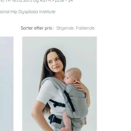
CEN/TR 16512:2015 og ASTM F2236 - 24
onal Hip Dysplasia Institute
Sorter efter pris :
Stigende
Faldende