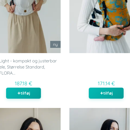
ny
ight - kompakt og justerbar
le, Størrelse Standard,
FLORA...
187.18 €
171.14 €
tilføj
tilføj