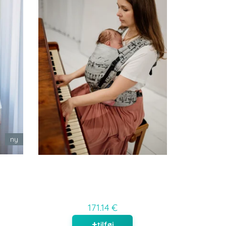
ny
171.14 €
tilføj