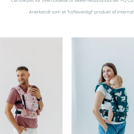
Certifikatet for overholdelse af sikkerhedsstandarder PD 
Anerkendt som et 'hoftevenligt' produkt af Internati