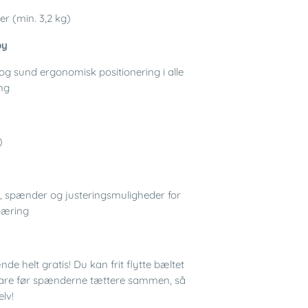
er (min. 3,2 kg)
by
 og sund ergonomisk positionering i alle
ng
)
 spænder og justeringsmuligheder for
bæring
helt gratis! Du kan frit flytte bæltet
. Bare før spænderne tættere sammen, så
elv!