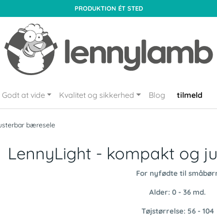
PRODUKTION ÉT STED
Godt at vide
Kvalitet og sikkerhed
Blog
tilmeld
usterbar bæresele
LennyLight - kompakt og j
For nyfødte til småbør
Alder: 0 - 36 md.
Tøjstørrelse: 56 - 104