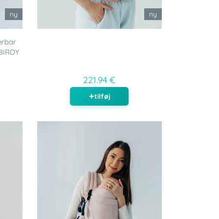
ny
ny
erbar
 BIRDY
221.94 €
tilføj