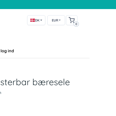
DK
EUR
0
log ind
usterbar bæresele
n