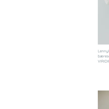
LennyL
bærese
VIRIDI