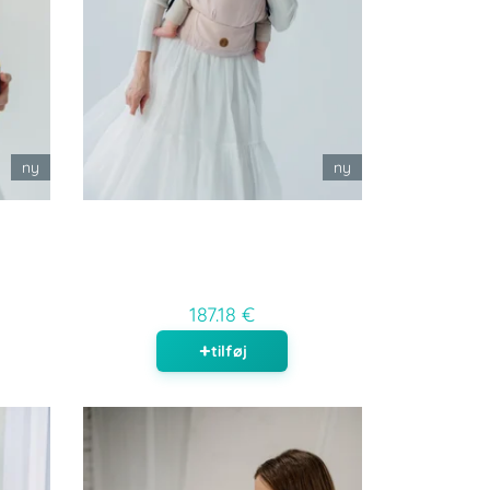
ny
ny
187.18 €
tilføj