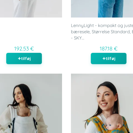
LennyLight - kompakt og just
bæresele, Størrelse Standard,
- SKY...
192.53 €
187.18 €
tilføj
tilføj