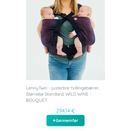
LennyTwin - justerbar tvillingebærer,
Størrelse Standard, WILD WINE -
BOUQUET
294.14 €
Gennemfør