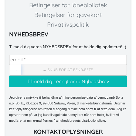
Betingelser for lånebibliotek
Betingelser for gavekort
Privatlivspolitik
NYHEDSBREV
Tilmeld dig vores NYHEDSBREV for at holde dig opdateret! :)
→
→ SKUB FOR AT BEKRÆFTE
Jeg giver samtykke til behandling af mine personlige data af LennyLamb Sp. z
o.o. Sp. k., Kłudzice 9, 97-330 Sulejów, Polen, til markedsføringsformål. Jeg har
læst oplysningerne om retten til adgang til mine data samt til at rette dem. Jeg er
opmærksom på, at jeg kan tilbagekalde samtykket når som helst, hvilket vil
medføre, at min e-mail fjernes fra nyhedsbrevets distributionsliste.
KONTAKTOPLYSNINGER