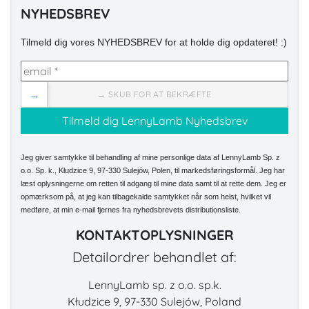
NYHEDSBREV
Tilmeld dig vores NYHEDSBREV for at holde dig opdateret! :)
→
→ SKUB FOR AT BEKRÆFTE
Jeg giver samtykke til behandling af mine personlige data af LennyLamb Sp. z
o.o. Sp. k., Kłudzice 9, 97-330 Sulejów, Polen, til markedsføringsformål. Jeg har
læst oplysningerne om retten til adgang til mine data samt til at rette dem. Jeg er
opmærksom på, at jeg kan tilbagekalde samtykket når som helst, hvilket vil
medføre, at min e-mail fjernes fra nyhedsbrevets distributionsliste.
KONTAKTOPLYSNINGER
Detailordrer behandlet af:
LennyLamb sp. z o.o. sp.k.
Kłudzice 9, 97-330 Sulejów, Poland