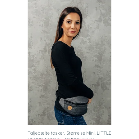
Taljebælte tasker, Størrelse Mini, LITTLE