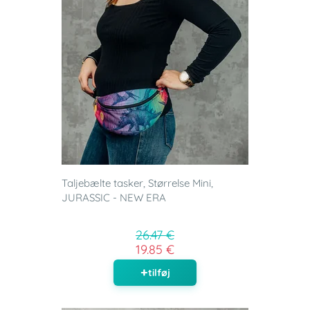
Taljebælte tasker, Størrelse Mini,
JURASSIC - NEW ERA
26.47 €
19.85 €
tilføj