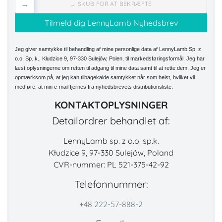
→
→ SKUB FOR AT BEKRÆFTE
Jeg giver samtykke til behandling af mine personlige data af LennyLamb Sp. z
o.o. Sp. k., Kłudzice 9, 97-330 Sulejów, Polen, til markedsføringsformål. Jeg har
læst oplysningerne om retten til adgang til mine data samt til at rette dem. Jeg er
opmærksom på, at jeg kan tilbagekalde samtykket når som helst, hvilket vil
medføre, at min e-mail fjernes fra nyhedsbrevets distributionsliste.
KONTAKTOPLYSNINGER
Detailordrer behandlet af:
LennyLamb sp. z o.o. sp.k.
Kłudzice 9, 97-330 Sulejów, Poland
CVR-nummer: PL 521-375-42-92
Telefonnummer:
+48 222-57-888-2