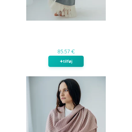
85.57 €
tilføj