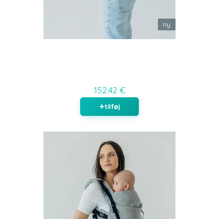
ny
152.42 €
tilføj