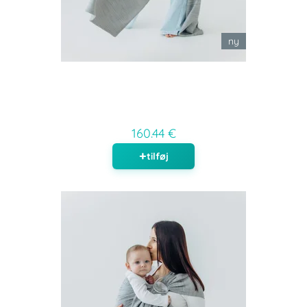
ny
160.44 €
tilføj