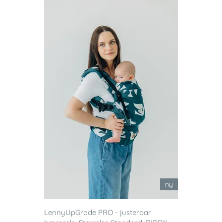
ny
LennyUpGrade PRO - justerbar