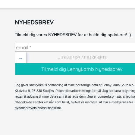
NYHEDSBREV
Tilmeld dig vores NYHEDSBREV for at holde dig opdateret! :)
→
→ SKUB FOR AT BEKRÆFTE
Jeg giver samtykke til behandling af mine personlige data af LennyLamb Sp. z o.o. 
Kłudzice 9, 97-330 Sulejów, Polen, til markedsføringsformål. Jeg har læst oplysni
retten til adgang til mine data samt til at rette dem. Jeg er opmærksom på, at jeg k
tilbagekalde samtykket når som helst, hvilket vil medføre, at min e-mail fjernes fra
nyhedsbrevets distributionsliste.