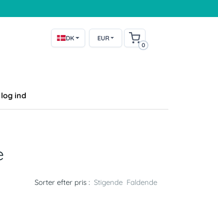
DK
EUR
0
log ind
e
Sorter efter pris :
Stigende
Faldende