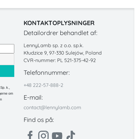
KONTAKTOPLYSNINGER
Detailordrer behandlet af:
LennyLamb sp. z o.o. sp.k.
Kłudzice 9, 97-330 Sulejów, Poland
CVR-nummer: PL 521-375-42-92
Telefonnummer:
+48 222-57-888-2
Sp. k.,
ngerne om
E-mail:
an
contact@lennylamb.com
Find os på: