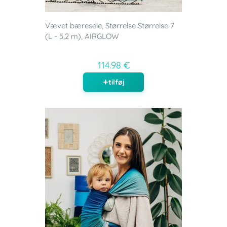
Vævet bæresele, Størrelse Størrelse 7
(L - 5,2 m), AIRGLOW
114.98 €
tilføj