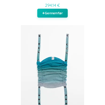
294.14 €
Gennemfør