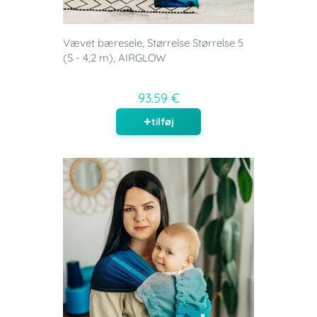
Vævet bæresele, Størrelse Størrelse 5
(S - 4,2 m), AIRGLOW
93.59 €
tilføj