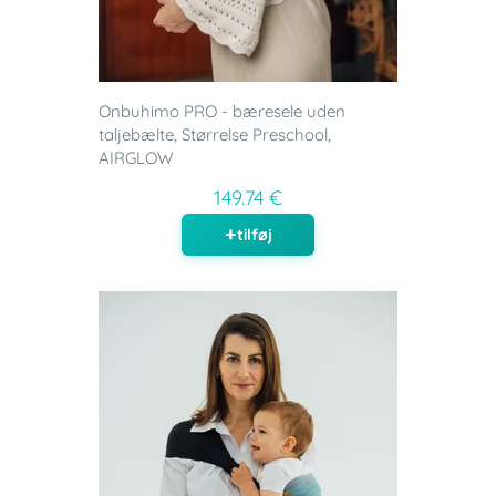
Onbuhimo PRO - bæresele uden
taljebælte, Størrelse Preschool,
AIRGLOW
149.74 €
tilføj