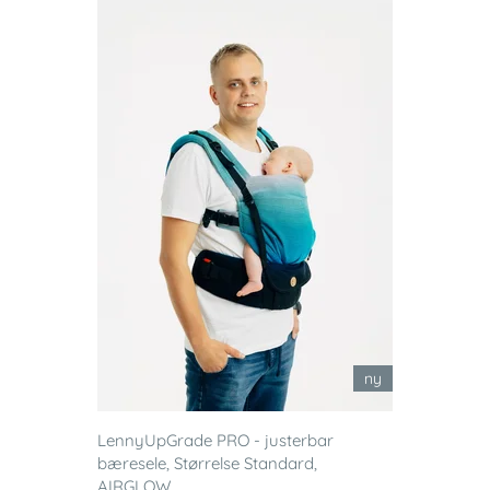
ny
LennyUpGrade PRO - justerbar
bæresele, Størrelse Standard,
AIRGLOW