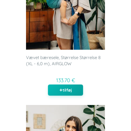
Vævet bæresele, Størrelse Størrelse 8
(XL - 6,0 m), AIRGLOW
133.70 €
tilføj