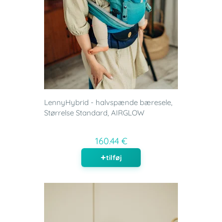
LennyHybrid - halvspænde bæresele,
Størrelse Standard, AIRGLOW
160.44 €
tilføj