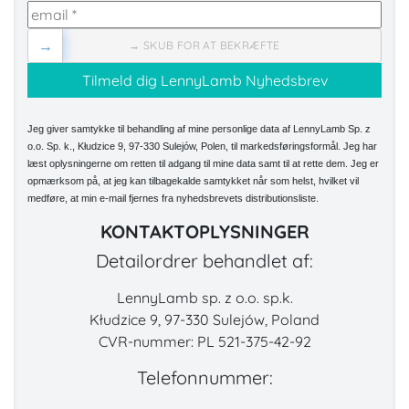
→
→ SKUB FOR AT BEKRÆFTE
Jeg giver samtykke til behandling af mine personlige data af LennyLamb Sp. z
o.o. Sp. k., Kłudzice 9, 97-330 Sulejów, Polen, til markedsføringsformål. Jeg har
læst oplysningerne om retten til adgang til mine data samt til at rette dem. Jeg er
opmærksom på, at jeg kan tilbagekalde samtykket når som helst, hvilket vil
medføre, at min e-mail fjernes fra nyhedsbrevets distributionsliste.
KONTAKTOPLYSNINGER
Detailordrer behandlet af:
LennyLamb sp. z o.o. sp.k.
Kłudzice 9, 97-330 Sulejów, Poland
CVR-nummer: PL 521-375-42-92
Telefonnummer: