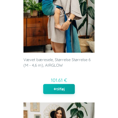
Vævet bæresele, Størrelse Størrelse 6
(M - 4,6 m), AIRGLOW
101.61 €
tilføj