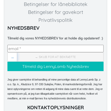
Betingelser for lånebibliotek
Betingelser for gavekort
Privatlivspolitik
NYHEDSBREV
Tilmeld dig vores NYHEDSBREV for at holde dig opdateret! :)
→
→ SKUB FOR AT BEKRÆFTE
Jeg giver samtykke til behandling af mine personlige data af LennyLamb Sp. z
o.o. Sp. k., Kłudzice 9, 97-330 Sulejów, Polen, til markedsføringsformål. Jeg har
læst oplysningerne om retten til adgang til mine data samt til at rette dem. Jeg er
opmærksom på, at jeg kan tilbagekalde samtykket når som helst, hvilket vil
medføre, at min e-mail fjernes fra nyhedsbrevets distributionsliste.
KONTAKTOPLYSNINGER