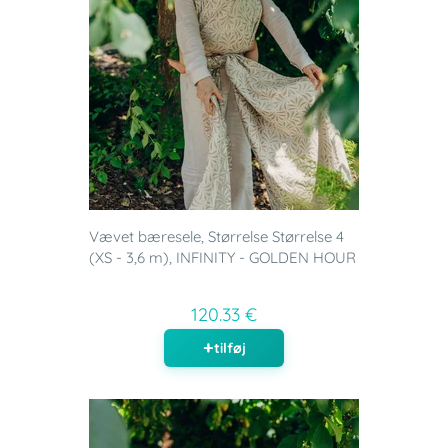
Vævet bæresele, Størrelse Størrelse 4
(XS - 3,6 m), INFINITY - GOLDEN HOUR
120.33 €
tilføj