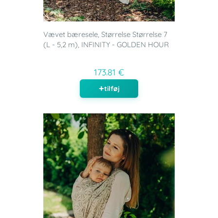
Vævet bæresele, Størrelse Størrelse 7
(L - 5,2 m), INFINITY - GOLDEN HOUR
173.81 €
tilføj