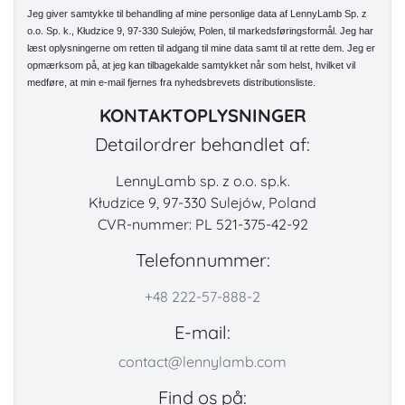
Jeg giver samtykke til behandling af mine personlige data af LennyLamb Sp. z
o.o. Sp. k., Kłudzice 9, 97-330 Sulejów, Polen, til markedsføringsformål. Jeg har
læst oplysningerne om retten til adgang til mine data samt til at rette dem. Jeg er
opmærksom på, at jeg kan tilbagekalde samtykket når som helst, hvilket vil
medføre, at min e-mail fjernes fra nyhedsbrevets distributionsliste.
KONTAKTOPLYSNINGER
Detailordrer behandlet af:
LennyLamb sp. z o.o. sp.k.
Kłudzice 9, 97-330 Sulejów, Poland
CVR-nummer: PL 521-375-42-92
Telefonnummer:
+48 222-57-888-2
E-mail:
contact@lennylamb.com
Find os på: