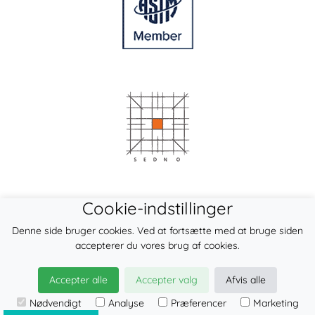
Cookie-indstillinger
Denne side bruger cookies. Ved at fortsætte med at bruge siden
accepterer du vores brug af cookies.
Accepter alle
Accepter valg
Afvis alle
Nødvendigt
Analyse
Præferencer
Marketing
© 2026
LennyLamb sp. z o.o. sp.k.