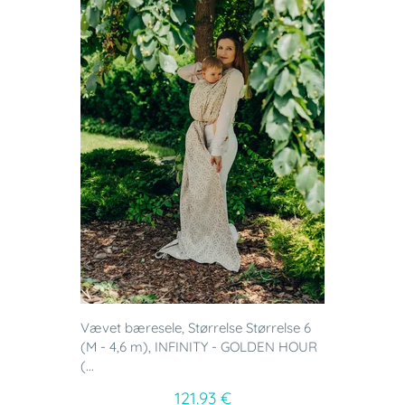
Vævet bæresele, Størrelse Størrelse 6
(M - 4,6 m), INFINITY - GOLDEN HOUR
(...
121.93 €