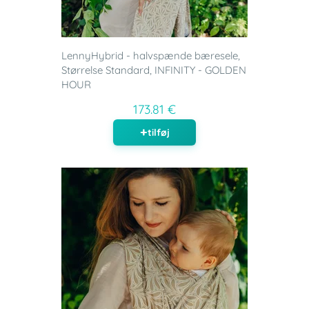
LennyHybrid - halvspænde bæresele,
Størrelse Standard, INFINITY - GOLDEN
HOUR
173.81 €
tilføj