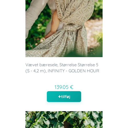
Vævet bæresele, Størrelse Størrelse 5
(S - 4,2 m), INFINITY - GOLDEN HOUR
139.05 €
tilføj