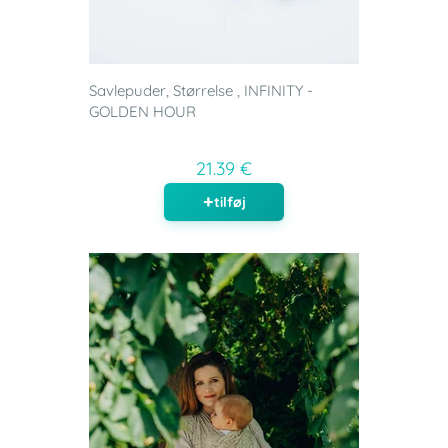
Savlepuder, Størrelse , INFINITY -
GOLDEN HOUR
21.39 €
tilføj