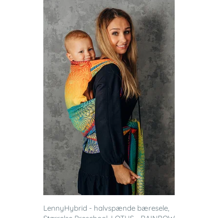
LennyHybrid - halvspænde bæresele,