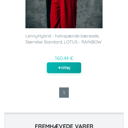
LennyHybrid - halvspænde bæresele,
Størrelse Standard, LOTUS - RAINBOW
160.44 €
tilføj
1
FREMHÆVEDE VARER