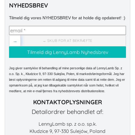
NYHEDSBREV
Tilmeld dig vores NYHEDSBREV for at holde dig opdateret! :)
→
→ SKUB FOR AT BEKRÆFTE
Jeg giver samtykke til behandling af mine personlige data af LennyLamb Sp. z
o.o. Sp. k., Kłudzice 9, 97-330 Sulejów, Polen, til markedsføringsformål. Jeg har
læst oplysningerne om retten til adgang til mine data samt til at rette dem. Jeg er
opmærksom på, at jeg kan tilbagekalde samtykket når som helst, hvilket vil
medføre, at min e-mail fjernes fra nyhedsbrevets distributionsliste.
KONTAKTOPLYSNINGER
Detailordrer behandlet af:
LennyLamb sp. z o.o. sp.k.
Kłudzice 9, 97-330 Sulejów, Poland